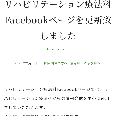
リ
ハ
ビ
リ
テ
ー
シ
ョ
ン
療
法
科
F
a
c
e
b
o
o
k
ペ
ー
ジ
を
更
新
致
し
ま
し
た
Information
2026年2月5日
|
医療関係の方へ
患者様・ご家族様へ
リハビリテーション療法科Facebookページでは、リ
ハビリテーション療法科からの情報発信を中心に運用
させていただきます。