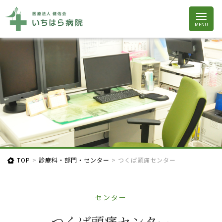
TOP
>
診療科・部門・センター
>
つくば頭痛センター
センター
つ
く
ば
頭
痛
セ
ン
タ
ー