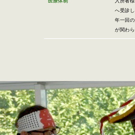
医療体制
入所者様
へ受診し
年一回の
が関わら