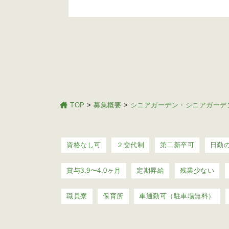
TOP
>
募集概要
>
シニアガーデン・シニアガーデ
資格なし可
２交代制
第二新卒可
日勤
賞与3.9〜4.0ヶ月
定期昇給
残業少ない
職員寮
保育所
車通勤可（駐車場無料）